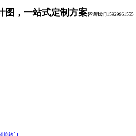
计图，一站式定制方案
咨询我们
15929961555
泽旋转门