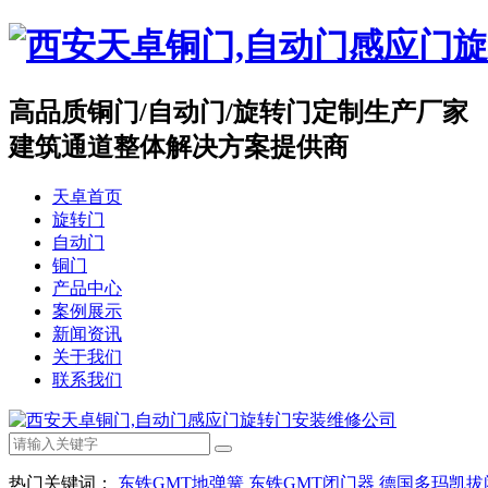
高品质
铜门/自动门/旋转门
定制生产厂家
建筑通道整体解决方案提供商
天卓首页
旋转门
自动门
铜门
产品中心
案例展示
新闻资讯
关于我们
联系我们
热门关键词：
东铁GMT地弹簧
东铁GMT闭门器
德国多玛凯拔