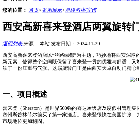
您的位置：
首页
>
案例展示
>
星级酒店/宾馆
西安高新喜来登酒店两翼旋转
返回列表
来源： 本站
发布日期： 2024-11-29
西安高新喜来登酒店以“丝路绿都”为主题，巧妙地将西安深
新元素，使得整个空间既保留了喜来登一贯的优雅与舒适，又
添了一份庄重与气派。这扇旋转门正是由西安天卓自动门精心
一、项目概述
喜来登（Sheraton）是世界500强的喜达屋饭店及度假村管
塞州斯普林菲尔德买了第一家酒店。喜来登很快在美国扩张，并
市场地位更加稳固。