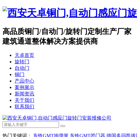
高品质
铜门/自动门/旋转门
定制生产厂家
建筑通道整体解决方案提供商
天卓首页
旋转门
自动门
铜门
产品中心
案例展示
新闻资讯
关于我们
联系我们
热门关键词：
东铁GMT地弹簧
东铁GMT闭门器
德国多玛凯拔