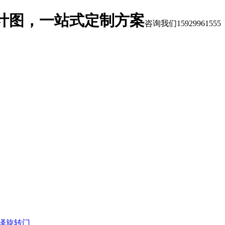
计图，一站式定制方案
咨询我们
15929961555
泽旋转门