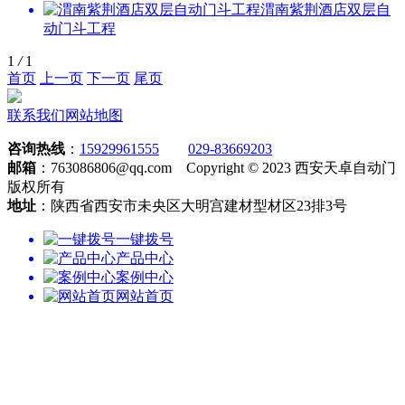
渭南紫荆酒店双层自
动门斗工程
1
/
1
首页
上一页
下一页
尾页
联系我们
网站地图
咨询热线
：
15929961555
029-83669203
邮箱
：763086806@qq.com Copyright © 2023 西安天卓自动门
版权所有
地址
：陕西省西安市未央区大明宫建材型材区23排3号
一键拨号
产品中心
案例中心
网站首页